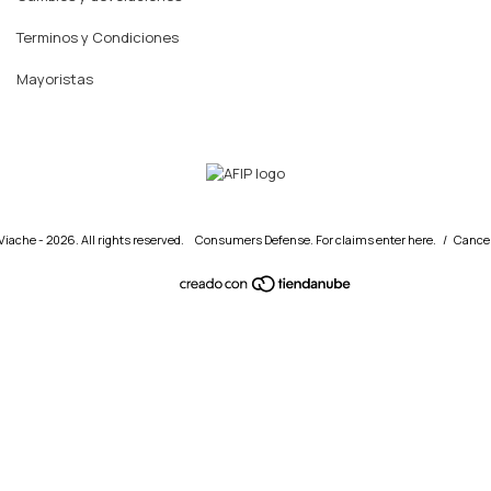
Terminos y Condiciones
Mayoristas
iache - 2026. All rights reserved.
Consumers Defense. For claims
enter here.
/
Cancel