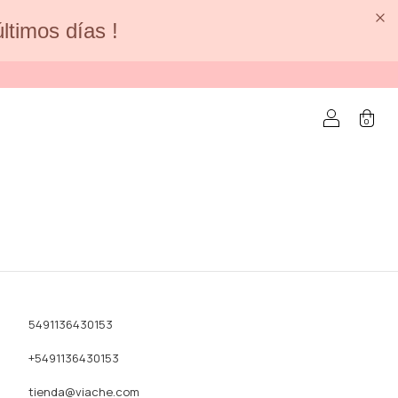
últimos días !
0
5491136430153
+5491136430153
tienda@viache.com