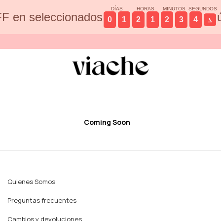
DÍAS
HORAS
MINUTOS
SEGUNDOS
F en seleccionados
0
1
2
1
2
3
4
7
Coming Soon
Quienes Somos
Preguntas frecuentes
Cambios y devoluciones