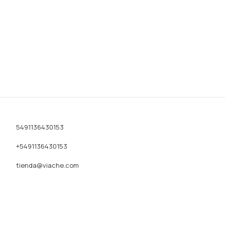
5491136430153
+5491136430153
tienda@viache.com