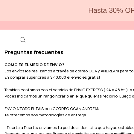
Hasta 30% OF
Preguntas frecuentes
COMO ES EL MEDIO DE ENVIO?
Los envíos los realizamos a través de correo OCA y ANDREANI para to
En comprar superiores a $ 40.000 el envio es gratis!
Tambien contamos con el servicio de ENVIO EXPRESS ( 24 a 48 hs ) a C
Podes indicarnos un rango horario en el que quieras recibirlo. Luego
ENVIO A TODO EL PAIS con CORREO OCA y ANDREANI
Te ofrecemos dos metodologías de entrega:
- Puerta a Puerta: enviamos tu pedido al domicilio que hayas estable
Recorda que una vez confirmado el domicilio, no se puede modificar.