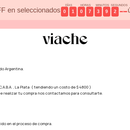
DÍAS
HORAS
MINUTOS
SEGUNDOS
F en seleccionados
0
1
0
7
3
9
2
5
do Argentina.
.A.B.A. , La Plata ( tendiendo un costo de $ 4800 )
 de realizar tu compra nos contactamos para consultarte.
cido en el proceso de compra.