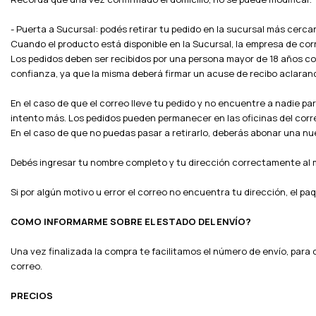
- Puerta a Sucursal: podés retirar tu pedido en la sucursal más cercan
Cuando el producto está disponible en la Sucursal, la empresa de corr
Los pedidos deben ser recibidos por una persona mayor de 18 años c
confianza, ya que la misma deberá firmar un acuse de recibo aclar
En el caso de que el correo lleve tu pedido y no encuentre a nadie para
intento más. Los pedidos pueden permanecer en las oficinas del corre
En el caso de que no puedas pasar a retirarlo, deberás abonar una nu
Debés ingresar tu nombre completo y tu dirección correctamente al
Si por algún motivo u error el correo no encuentra tu dirección, el p
COMO INFORMARME SOBRE EL ESTADO DEL ENVÍO?
Una vez finalizada la compra te facilitamos el número de envío, para 
correo.
PRECIOS