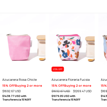
25
% OFF
Azucarera Rosa Chicle
Azucarera Floreria Fucsia
Azu
15% OFF
Buying 2 or more
15% OFF
Buying 2 or more
15%
$1692.67 USD
$1692.67 USD
$1269.47 USD
$169
$1438.77 USD
with
$1079.05 USD
with
$143
Transferencia 15%0FF
Transferencia 15%0FF
Tran