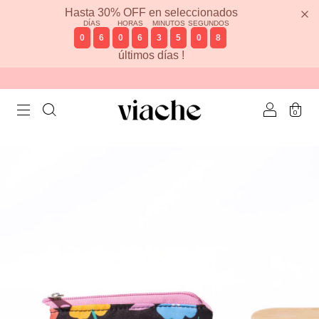
Hasta 30% OFF en seleccionados
DÍAS
HORAS
MINUTOS
SEGUNDOS
0
6
0
6
3
5
0
8
últimos días !
0