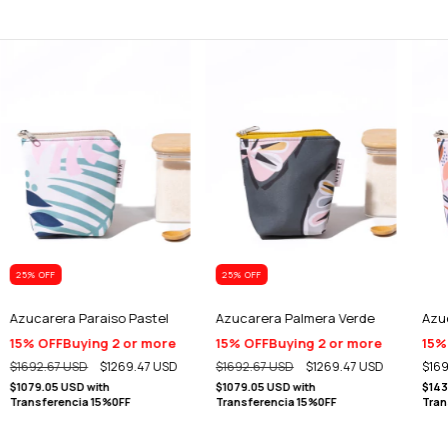
25
% OFF
25
% OFF
Azucarera Paraiso Pastel
Azucarera Palmera Verde
Azu
15% OFF
Buying 2 or more
15% OFF
Buying 2 or more
15%
$1692.67 USD
$1269.47 USD
$1692.67 USD
$1269.47 USD
$169
$1079.05 USD
with
$1079.05 USD
with
$143
Transferencia 15%0FF
Transferencia 15%0FF
Tran