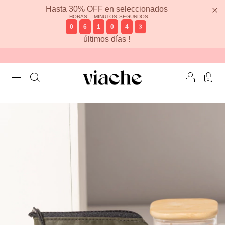
Hasta 30% OFF en seleccionados
HORAS
MINUTOS
SEGUNDOS
0
6
1
0
4
3
últimos días !
0