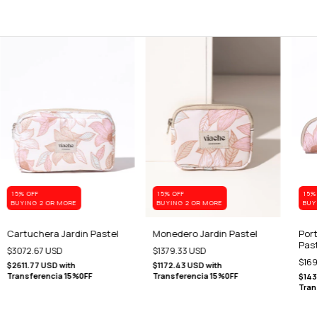
15% OFF
15% OFF
15%
BUYING 2 OR MORE
BUYING 2 OR MORE
BUY
Cartuchera Jardin Pastel
Monedero Jardin Pastel
Port
Pas
$3072.67 USD
$1379.33 USD
$169
$2611.77 USD
with
$1172.43 USD
with
Transferencia 15%0FF
Transferencia 15%0FF
$143
Tran