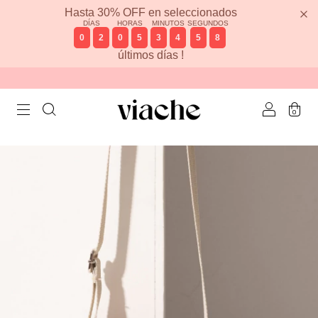
Hasta 30% OFF en seleccionados
DÍAS
HORAS
MINUTOS
SEGUNDOS
0
2
0
5
3
4
5
8
últimos días !
0