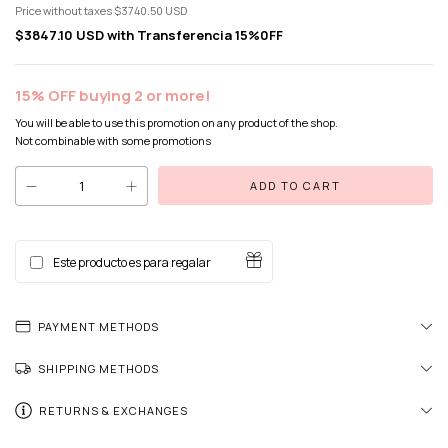
Price without taxes
$3740.50 USD
$3847.10 USD
with
Transferencia 15%0FF
15% OFF buying 2 or more!
You will be able to use this promotion on any product of the shop.
Not combinable with some promotions
Este producto es para regalar
PAYMENT METHODS
SHIPPING METHODS
RETURNS & EXCHANGES