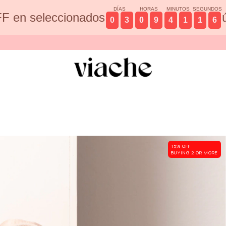
DÍAS
HORAS
MINUTOS
SEGUNDOS
F en seleccionados
0
3
0
9
4
1
1
5
15% OFF
BUYING 2 OR MORE