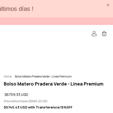
últimos días !
0
Home
.
Bolso Matero Pradera Verde - Linea Premium
Bolso Matero Pradera Verde - Linea Premium
$6759.33 USD
Price without taxes
$5586.22 USD
$5745.43 USD
with
Transferencia 15%0FF