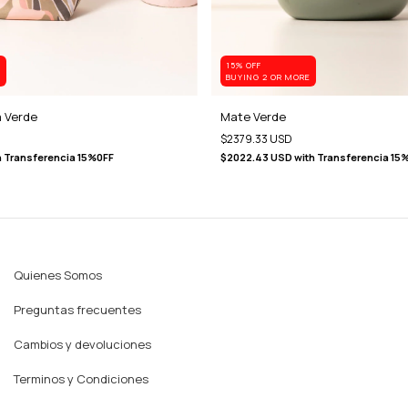
15% OFF
E
BUYING 2 OR MORE
a Verde
Mate Verde
$2379.33 USD
h
Transferencia 15%0FF
$2022.43 USD
with
Transferencia 15
Quienes Somos
Preguntas frecuentes
Cambios y devoluciones
Terminos y Condiciones