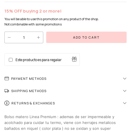
15% OFF buying 2 or more!
You will be able to use this promotion on any product of the shop.
Not combinable with some promotions
Este producto es para regalar
PAYMENT METHODS
SHIPPING METHODS
RETURNS & EXCHANGES
Bolso matero Linea Premium : ademas de ser impermeable y
acolchado para cuidar tu termo, viene con herrajes metalicos
bañados en niquel ( color plata ) no se oxidan y son super