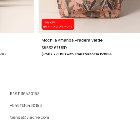
15% OFF
BUYING 2 OR MORE
Mochila Amanda Pradera Verde
$8832.67 USD
%0FF
$7507.77 USD
with
Transferencia 15%0FF
5491136430153
+5491136430153
tienda@viache.com