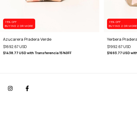
15% OFF
15% OFF
BUYING 2 OR MORE
BUYING 2 OR MOR
Azucarera Pradera Verde
Yerbera Prader
$1692.67 USD
$1992.67 USD
$1438.77 USD
with
Transferencia 15%0FF
$1693.77 USD
wit