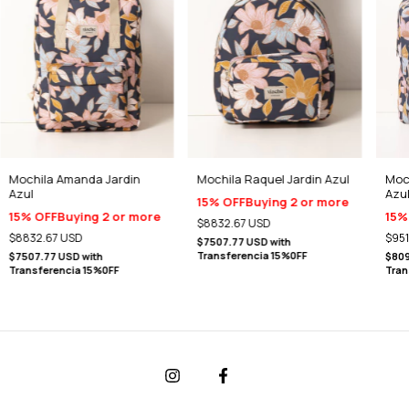
Mochila Amanda Jardin
Mochila Raquel Jardin Azul
Moch
Azul
Azu
15% OFF
Buying 2 or more
15% OFF
Buying 2 or more
15%
$8832.67 USD
$8832.67 USD
$951
$7507.77 USD
with
Transferencia 15%0FF
$7507.77 USD
with
$809
Transferencia 15%0FF
Tran