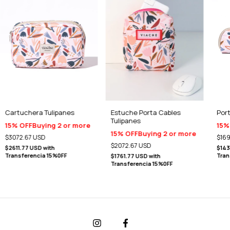
Cartuchera Tulipanes
Estuche Porta Cables
Port
Tulipanes
15% OFF
Buying 2 or more
15%
15% OFF
Buying 2 or more
$3072.67 USD
$169
$2072.67 USD
$2611.77 USD
with
$143
Transferencia 15%0FF
Tran
$1761.77 USD
with
Transferencia 15%0FF