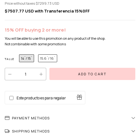
Price without taxes
$7299.73 USD
$7507.77 USD
with
Transferencia 15%0FF
15% OFF buying 2 or more!
You will be able to use this promotion on any product of the shop.
Not combinable with some promotions
14´/ 15´
15.6´/ 16´
TALLE
Este producto es para regalar
PAYMENT METHODS
SHIPPING METHODS