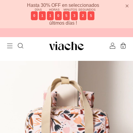
Hasta 30% OFF en seleccionados
DÍAS
HORAS
MINUTOS
SEGUNDOS
0
1
1
0
5
3
2
4
últimos días !
0