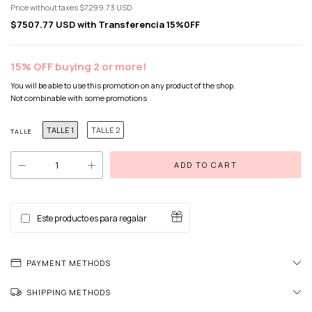
Price without taxes
$7299.73 USD
$7507.77 USD
with
Transferencia 15%0FF
15% OFF buying 2 or more!
You will be able to use this promotion on any product of the shop.
Not combinable with some promotions
TALLE 1
TALLE 2
TALLE
Este producto es para regalar
PAYMENT METHODS
SHIPPING METHODS