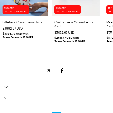
15% OFF
15% OFF
15%
BUYING 2 OR MORE
BUYING 2 OR MORE
BUY
Billetera Crisantemo Azul
Cartuchera Crisantemo
Mon
Azul
Azu
$3992.67 USD
$3072.67 USD
$137
$3393.77 USD
with
Transferencia 15%0FF
$2611.77 USD
with
$117
Transferencia 15%0FF
Tran