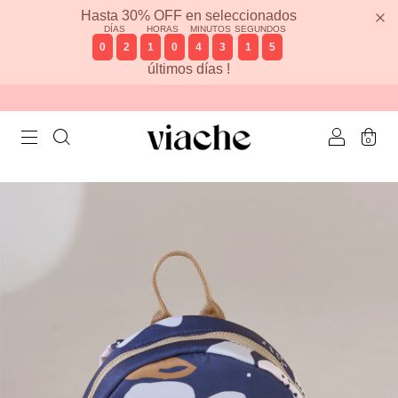
Hasta 30% OFF en seleccionados
DÍAS
HORAS
MINUTOS
SEGUNDOS
0
2
1
0
4
3
1
5
últimos días !
0