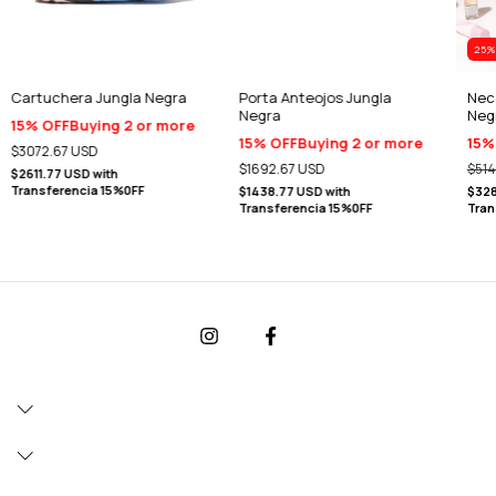
25
%
Cartuchera Jungla Negra
Porta Anteojos Jungla
Nec
Negra
Neg
15% OFF
Buying 2 or more
15% OFF
Buying 2 or more
15%
$3072.67 USD
$1692.67 USD
$51
$2611.77 USD
with
Transferencia 15%0FF
$1438.77 USD
with
$32
Transferencia 15%0FF
Tran