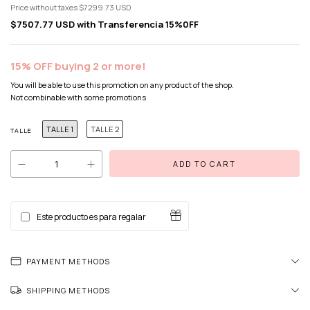
Price without taxes
$7299.73 USD
$7507.77 USD
with
Transferencia 15%0FF
15% OFF buying 2 or more!
You will be able to use this promotion on any product of the shop.
Not combinable with some promotions
TALLE 1
TALLE 2
TALLE
Este producto es para regalar
PAYMENT METHODS
SHIPPING METHODS