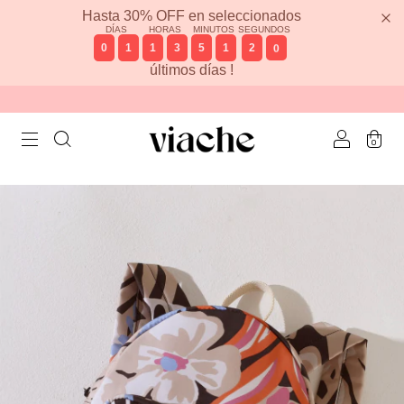
Hasta 30% OFF en seleccionados
DÍAS
HORAS
MINUTOS
SEGUNDOS
0
1
1
3
5
1
2
0
últimos días !
0