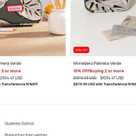
25
% OFF
mera Verde
Monedero Palmera Verde
 2 or more
15% OFF
Buying 2 or more
2304.47 USD
$1379.33 USD
$1034.47 USD
h
Transferencia 15%0FF
$879.30 USD
with
Transferencia 15%
Quienes Somos
Preguntas frecuentes