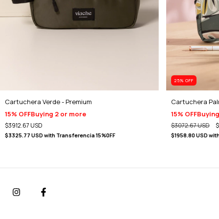
25
% OFF
Cartuchera Verde - Premium
Cartuchera Pal
15% OFF
Buying 2 or more
15% OFF
Buying
$3912.67 USD
$3072.67 USD
$
$3325.77 USD
with
Transferencia 15%0FF
$1958.80 USD
wit