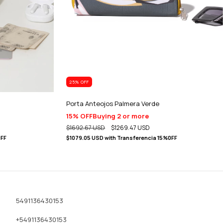
25
% OFF
Porta Anteojos Palmera Verde
15% OFF
Buying 2 or more
$1692.67 USD
$1269.47 USD
0FF
$1079.05 USD
with
Transferencia 15%0FF
5491136430153
+5491136430153