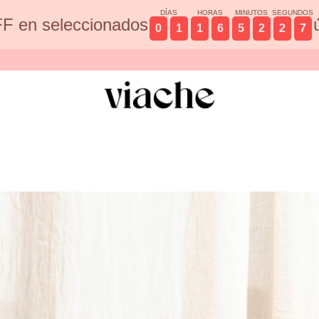
DÍAS
HORAS
MINUTOS
SEGUNDOS
F en seleccionados
0
1
1
6
5
2
2
6