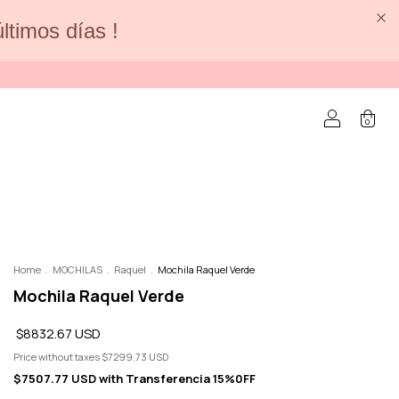
últimos días !
0
Home
.
MOCHILAS
.
Raquel
.
Mochila Raquel Verde
Mochila Raquel Verde
$8832.67 USD
Price without taxes
$7299.73 USD
$7507.77 USD
with
Transferencia 15%0FF