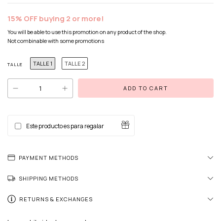
15% OFF buying 2 or more!
You will be able to use this promotion on any product of the shop.
Not combinable with some promotions
TALLE 1
TALLE 2
TALLE
Este producto es para regalar
PAYMENT METHODS
SHIPPING METHODS
RETURNS & EXCHANGES