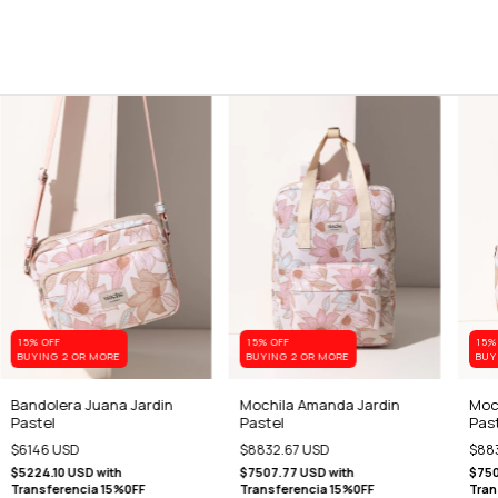
15% OFF
15% OFF
15%
BUYING 2 OR MORE
BUYING 2 OR MORE
BUY
Bandolera Juana Jardin
Mochila Amanda Jardin
Moch
Pastel
Pastel
Pas
$6146 USD
$8832.67 USD
$88
$5224.10 USD
with
$7507.77 USD
with
$75
Transferencia 15%0FF
Transferencia 15%0FF
Tran