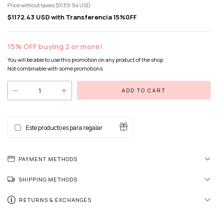
Price without taxes
$1139.94 USD
$1172.43 USD
with
Transferencia 15%0FF
15% OFF buying 2 or more!
You will be able to use this promotion on any product of the shop.
Not combinable with some promotions
Este producto es para regalar
PAYMENT METHODS
SHIPPING METHODS
RETURNS & EXCHANGES