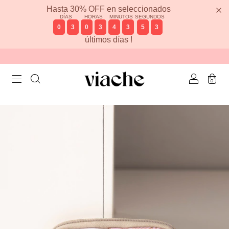
Hasta 30% OFF en seleccionados
DÍAS
HORAS
MINUTOS
SEGUNDOS
0
3
0
3
4
3
5
3
últimos días !
0