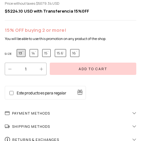
Price without taxes
$5079.34 USD
$5224.10 USD
with
Transferencia 15%0FF
15% OFF buying 2 or more!
You will be able to use this promotion on any product of the shop.
13´
14´
15´
15.6’
16´
SIZE
Este producto es para regalar
PAYMENT METHODS
SHIPPING METHODS
RETURNS & EXCHANGES