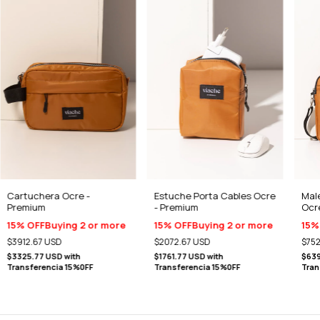
Cartuchera Ocre -
Estuche Porta Cables Ocre
Mal
Premium
- Premium
Ocr
15% OFF
Buying 2 or more
15% OFF
Buying 2 or more
15%
$3912.67 USD
$2072.67 USD
$75
$3325.77 USD
with
$1761.77 USD
with
$639
Transferencia 15%0FF
Transferencia 15%0FF
Tran