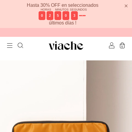
Hasta 30% OFF en seleccionados
HORAS
MINUTOS
SEGUNDOS
0
2
5
0
3
1
últimos días !
0