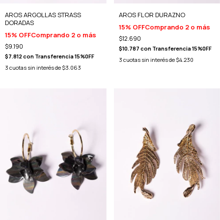
AROS ARGOLLAS STRASS
AROS FLOR DURAZNO
DORADAS
15% OFF
Comprando 2 o más
15% OFF
Comprando 2 o más
$12.690
$9.190
$10.787
con
Transferencia 15%0FF
$7.812
con
Transferencia 15%0FF
3
cuotas sin interés de
$4.230
3
cuotas sin interés de
$3.063