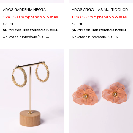
AROS GARDENIA NEGRA
AROS ARGOLLAS MULTICOLOR
15% OFF
Comprando 2 o más
15% OFF
Comprando 2 o más
$7.990
$7.990
$6.792
con
Transferencia 15%0FF
$6.792
con
Transferencia 15%0FF
3
cuotas sin interés de
$2.663
3
cuotas sin interés de
$2.663