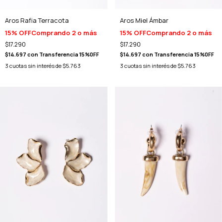
Aros Rafia Terracota
Aros Miel Ámbar
15% OFF
Comprando 2 o más
15% OFF
Comprando 2 o más
$17.290
$17.290
$14.697
con
Transferencia 15%0FF
$14.697
con
Transferencia 15%0FF
3
cuotas sin interés de
$5.763
3
cuotas sin interés de
$5.763