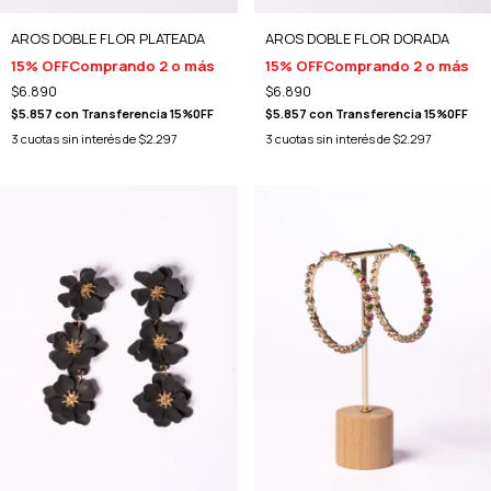
AROS DOBLE FLOR PLATEADA
AROS DOBLE FLOR DORADA
15% OFF
Comprando 2 o más
15% OFF
Comprando 2 o más
$6.890
$6.890
$5.857
con
Transferencia 15%0FF
$5.857
con
Transferencia 15%0FF
3
cuotas sin interés de
$2.297
3
cuotas sin interés de
$2.297