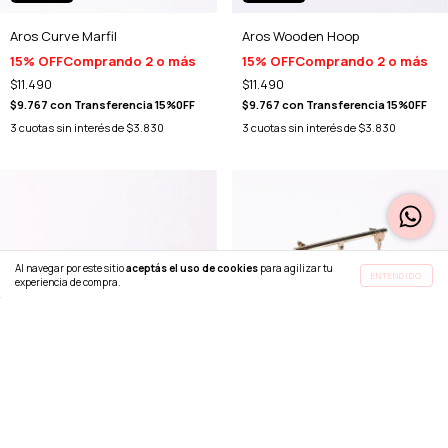
Aros Curve Marfil
Aros Wooden Hoop
15% OFF
Comprando 2 o más
15% OFF
Comprando 2 o más
$11.490
$11.490
$9.767
con
Transferencia 15%0FF
$9.767
con
Transferencia 15%0FF
3
cuotas sin interés de
$3.830
3
cuotas sin interés de
$3.830
Al navegar por este sitio
aceptás el uso de cookies
para agilizar tu
ENTENDIDO
experiencia de compra.
SIN STOCK
SIN STOCK