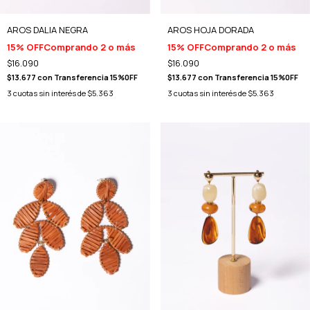
AROS DALIA NEGRA
AROS HOJA DORADA
15% OFF
Comprando 2 o más
15% OFF
Comprando 2 o más
$16.090
$16.090
$13.677
con
Transferencia 15%0FF
$13.677
con
Transferencia 15%0FF
3
cuotas sin interés de
$5.363
3
cuotas sin interés de
$5.363