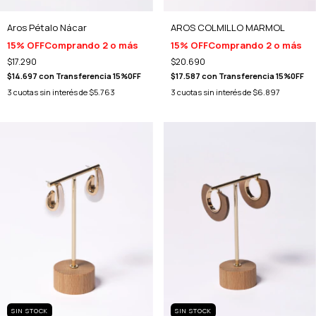
Aros Pétalo Nácar
AROS COLMILLO MARMOL
15% OFF
Comprando 2 o más
15% OFF
Comprando 2 o más
$17.290
$20.690
$14.697
con
Transferencia 15%0FF
$17.587
con
Transferencia 15%0FF
3
cuotas sin interés de
$5.763
3
cuotas sin interés de
$6.897
SIN STOCK
SIN STOCK