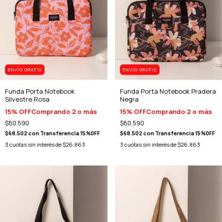
ENVÍO GRATIS
ENVÍO GRATIS
Funda Porta Notebook
Funda Porta Notebook Pradera
Silvestre Rosa
Negra
15% OFF
Comprando 2 o más
15% OFF
Comprando 2 o más
$80.590
$80.590
$68.502
con
Transferencia 15%0FF
$68.502
con
Transferencia 15%0FF
3
cuotas sin interés de
$26.863
3
cuotas sin interés de
$26.863