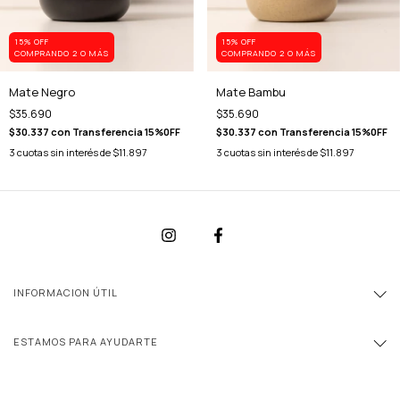
15% OFF
15% OFF
COMPRANDO 2 O MÁS
COMPRANDO 2 O MÁS
Mate Negro
Mate Bambu
$35.690
$35.690
$30.337
con
Transferencia 15%0FF
$30.337
con
Transferencia 15%0FF
3
cuotas sin interés de
$11.897
3
cuotas sin interés de
$11.897
INFORMACION ÚTIL
ESTAMOS PARA AYUDARTE