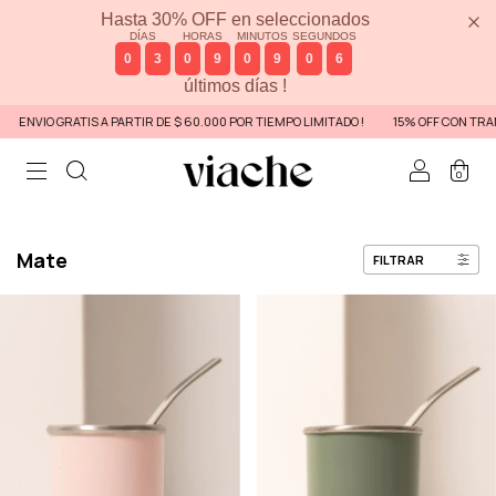
Hasta 30% OFF en seleccionados
DÍAS
HORAS
MINUTOS
SEGUNDOS
0
3
0
9
0
9
0
6
últimos días !
ENVIO GRATIS A PARTIR DE $ 60.000 POR TIEMPO LIMITADO !
15% OFF CON TRA
0
Mate
FILTRAR