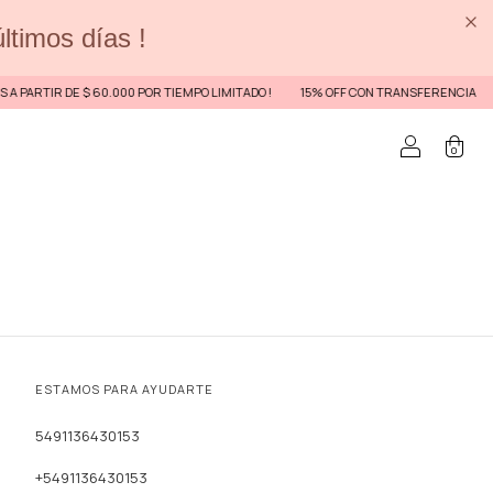
últimos días !
 PARTIR DE $ 60.000 POR TIEMPO LIMITADO !
15% OFF CON TRANSFERENCIA
0
ESTAMOS PARA AYUDARTE
5491136430153
+5491136430153