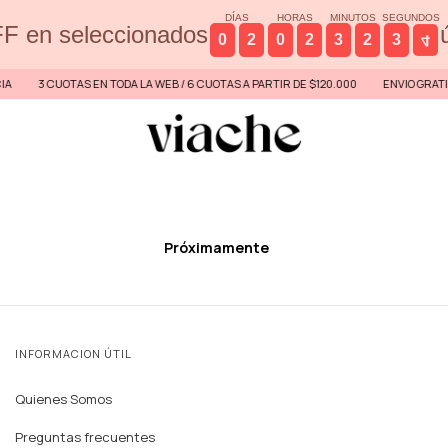
DÍAS
HORAS
MINUTOS
SEGUNDOS
F en seleccionados
0
2
0
2
3
2
3
4
3 CUOTAS EN TODA LA WEB / 6 CUOTAS A PARTIR DE $120.000
ENVIO GRATIS A
Próximamente
INFORMACION ÚTIL
Quienes Somos
Preguntas frecuentes