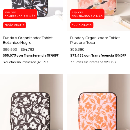
15% OFF
15% OFF
COMPRANDO 2 O MÁS
COMPRANDO 2 O MÁS
ENVÍO GRATIS
ENVÍO GRATIS
Funda y Organizador Tablet
Funda y Organizador Tablet
Botanico Negro
Pradera Rosa
$86.390
$64.792
$86.390
$55.073
con
Transferencia 15%0FF
$73.432
con
Transferencia 15%0FF
3
cuotas sin interés de
$21.597
3
cuotas sin interés de
$28.797