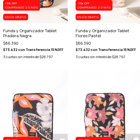
15% OFF
15% OFF
COMPRANDO 2 O MÁS
COMPRANDO 2 O MÁS
ENVÍO GRATIS
ENVÍO GRATIS
Funda y Organizador Tablet
Funda y Organizador Tablet
Pradera Negra
Flores Pastel
$86.390
$86.390
$73.432
con
Transferencia 15%0FF
$73.432
con
Transferencia 15%0FF
3
cuotas sin interés de
$28.797
3
cuotas sin interés de
$28.797