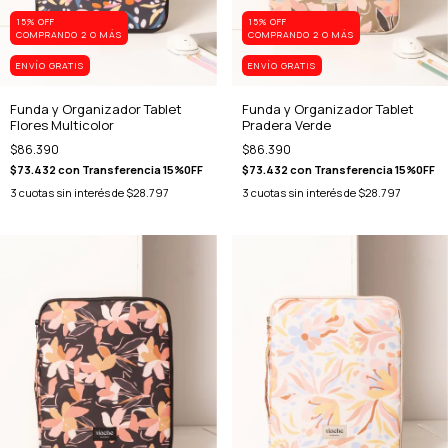
15% OFF
15% OFF
COMPRANDO 2 O MÁS
COMPRANDO 2 O MÁS
ENVÍO GRATIS
ENVÍO GRATIS
Funda y Organizador Tablet
Funda y Organizador Tablet
Flores Multicolor
Pradera Verde
$86.390
$86.390
$73.432
con
Transferencia 15%0FF
$73.432
con
Transferencia 15%0FF
3
cuotas sin interés de
$28.797
3
cuotas sin interés de
$28.797