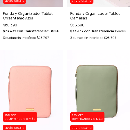
ENVÍO GRATIS
ENVÍO GRATIS
Funda y Organizador Tablet
Funda y Organizador Tablet
Crisantemo Azul
Camelias
$86.390
$86.390
$73.432
con
Transferencia 15%0FF
$73.432
con
Transferencia 15%0FF
3
cuotas sin interés de
$28.797
3
cuotas sin interés de
$28.797
15% OFF
15% OFF
COMPRANDO 2 O MÁS
COMPRANDO 2 O MÁS
ENVÍO GRATIS
ENVÍO GRATIS