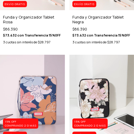
ENVÍO GRATIS
ENVÍO GRATIS
Funda y Organizador Tablet
Funda y Organizador Tablet
Rosa
Negra
$86.390
$86.390
$73.432
con
Transferencia 15%0FF
$73.432
con
Transferencia 15%0FF
3
cuotas sin interés de
$28.797
3
cuotas sin interés de
$28.797
15% OFF
15% OFF
COMPRANDO 2 O MÁS
COMPRANDO 2 O MÁS