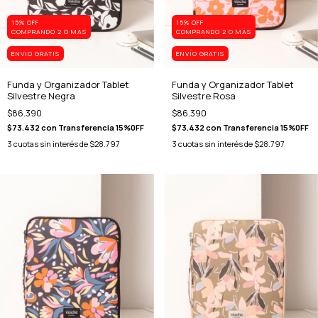
15% OFF
15% OFF
COMPRANDO 2 O MÁS
COMPRANDO 2 O MÁS
ENVÍO GRATIS
ENVÍO GRATIS
Funda y Organizador Tablet
Funda y Organizador Tablet
Silvestre Negra
Silvestre Rosa
$86.390
$86.390
$73.432
con
Transferencia 15%0FF
$73.432
con
Transferencia 15%0FF
3
cuotas sin interés de
$28.797
3
cuotas sin interés de
$28.797