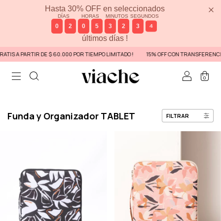
Hasta 30% OFF en seleccionados
DÍAS
HORAS
MINUTOS
SEGUNDOS
0
2
0
5
3
2
3
3
últimos días !
PARTIR DE $ 60.000 POR TIEMPO LIMITADO !
15% OFF CON TRANSFERENCIA
3
0
Funda y Organizador TABLET
FILTRAR