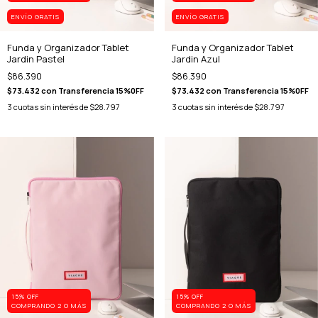
ENVÍO GRATIS
ENVÍO GRATIS
Funda y Organizador Tablet
Funda y Organizador Tablet
Jardin Pastel
Jardin Azul
$86.390
$86.390
$73.432
con
Transferencia 15%0FF
$73.432
con
Transferencia 15%0FF
3
cuotas sin interés de
$28.797
3
cuotas sin interés de
$28.797
15% OFF
15% OFF
COMPRANDO 2 O MÁS
COMPRANDO 2 O MÁS