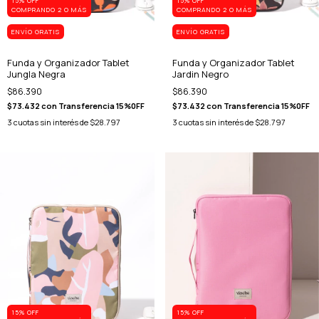
15% OFF
15% OFF
COMPRANDO 2 O MÁS
COMPRANDO 2 O MÁS
ENVÍO GRATIS
ENVÍO GRATIS
Funda y Organizador Tablet
Funda y Organizador Tablet
Jungla Negra
Jardin Negro
$86.390
$86.390
$73.432
con
Transferencia 15%0FF
$73.432
con
Transferencia 15%0FF
3
cuotas sin interés de
$28.797
3
cuotas sin interés de
$28.797
15% OFF
15% OFF