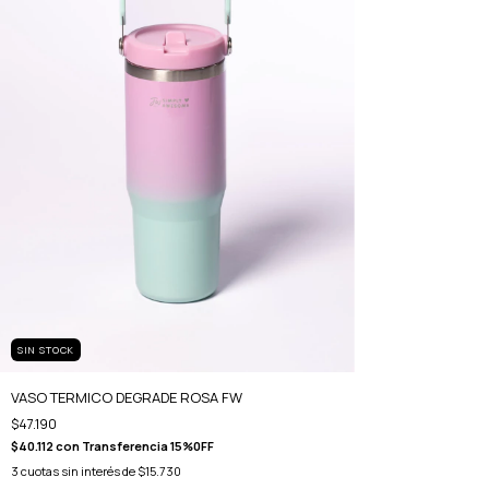
SIN STOCK
VASO TERMICO DEGRADE ROSA FW
$47.190
$40.112
con
Transferencia 15%0FF
3
cuotas sin interés de
$15.730