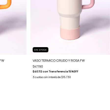
SIN STOCK
 FW
VASO TERMICO CRUDO Y ROSA FW
$47.190
$40.112
con
Transferencia 15%0FF
3
cuotas sin interés de
$15.730