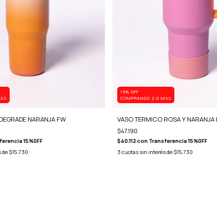
15% OFF
MÁS
COMPRANDO 2 O MÁS
DEGRADE NARANJA FW
VASO TERMICO ROSA Y NARANJA
$47.190
ferencia 15%0FF
$40.112
con
Transferencia 15%0FF
s de
$15.730
3
cuotas sin interés de
$15.730