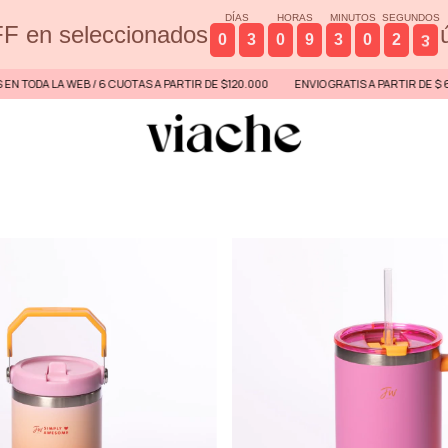
DÍAS
HORAS
MINUTOS
SEGUNDOS
F en seleccionados
0
3
0
9
3
0
2
3
DA LA WEB / 6 CUOTAS A PARTIR DE $120.000
ENVIO GRATIS A PARTIR DE $ 60.000