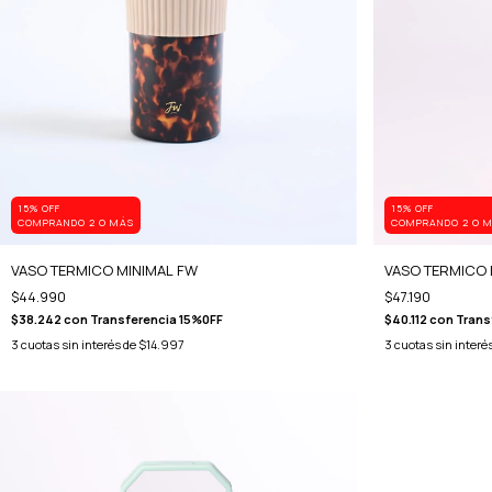
15% OFF
15% OFF
COMPRANDO 2 O MÁS
COMPRANDO 2 O 
VASO TERMICO MINIMAL FW
VASO TERMICO 
$44.990
$47.190
$38.242
con
Transferencia 15%0FF
$40.112
con
Trans
3
cuotas sin interés de
$14.997
3
cuotas sin interé