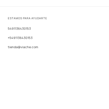
ESTAMOS PARA AYUDARTE
5491136430153
+5491136430153
tienda@viache.com