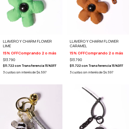
LLAVERO Y CHARM FLOWER
LLAVERO Y CHARM FLOWER
LIME
CARAMEL
15% OFF
Comprando 2 o más
15% OFF
Comprando 2 o más
$13.790
$13.790
$11.722
con
Transferencia 15%0FF
$11.722
con
Transferencia 15%0FF
3
cuotas sin interés de
$4.597
3
cuotas sin interés de
$4.597