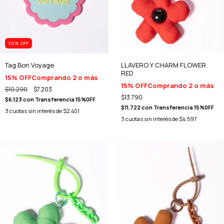
30
% OFF
Tag Bon Voyage
LLAVERO Y CHARM FLOWER
RED
15% OFF
Comprando 2 o más
15% OFF
Comprando 2 o más
$10.290
$7.203
$13.790
$6.123
con
Transferencia 15%0FF
$11.722
con
Transferencia 15%0FF
3
cuotas sin interés de
$2.401
3
cuotas sin interés de
$4.597