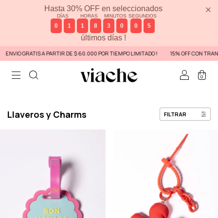
Hasta 30% OFF en seleccionados
DÍAS
HORAS
MINUTOS
SEGUNDOS
0
1
1
8
3
0
0
5
últimos días !
ENVIO GRATIS A PARTIR DE $ 60.000 POR TIEMPO LIMITADO !
15% OFF CON TRANS
0
Llaveros y Charms
FILTRAR