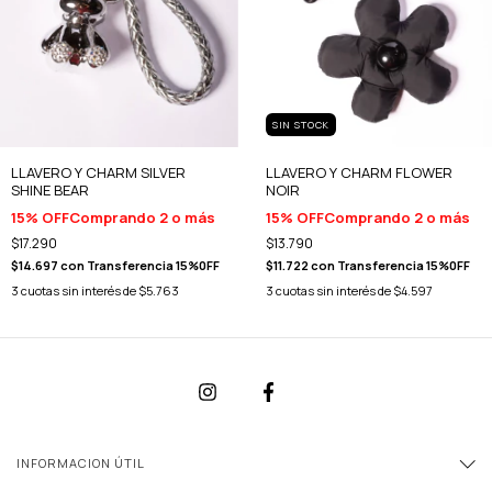
SIN STOCK
LLAVERO Y CHARM SILVER
LLAVERO Y CHARM FLOWER
SHINE BEAR
NOIR
15% OFF
Comprando 2 o más
15% OFF
Comprando 2 o más
$17.290
$13.790
$14.697
con
Transferencia 15%0FF
$11.722
con
Transferencia 15%0FF
3
cuotas sin interés de
$5.763
3
cuotas sin interés de
$4.597
INFORMACION ÚTIL