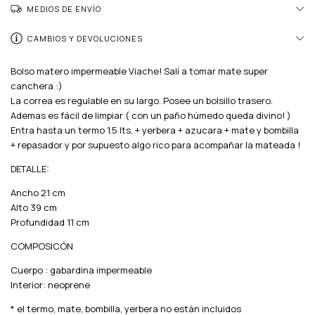
MEDIOS DE ENVÍO
CAMBIOS Y DEVOLUCIONES
Bolso matero impermeable Viache! Salí a tomar mate super
canchera :)
La correa es regulable en su largo. Posee un bolsillo trasero.
Ademas es fácil de limpiar ( con un paño húmedo queda divino! )
Entra hasta un termo 1.5 lts. + yerbera + azucara + mate y bombilla
+ repasador y por supuesto algo rico para acompañar la mateada !
DETALLE:
Ancho 21 cm
Alto 39 cm
Profundidad 11 cm
COMPOSICÓN
Cuerpo : gabardina impermeable
Interior: neoprene
* el termo, mate, bombilla, yerbera no están incluidos