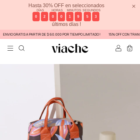
Hasta 30% OFF en seleccionados
DÍAS
HORAS
MINUTOS
SEGUNDOS
0
2
0
0
1
9
5
3
últimos días !
NVIO GRATIS A PARTIR DE $ 60.000 POR TIEMPO LIMITADO !
15% OFF CON TRANSF
0