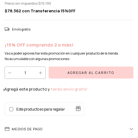
Precio sin impuestos
$76.190
$78.362
con
Transferencia 15%0FF
Envío gratis
¡15% OFF comprando 2 o más!
Vas a poder aprovechar esta promoción en cualquier producto de la tienda.
No acumulable con algunas promociones
¡Agregá este producto y
tenés envío gratis!
Este producto es para regalar
MEDIOS DE PAGO