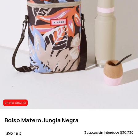
ENVÍO GRATIS
Bolso Matero Jungla Negra
$92.190
3
cuotas sin interés de
$30.730