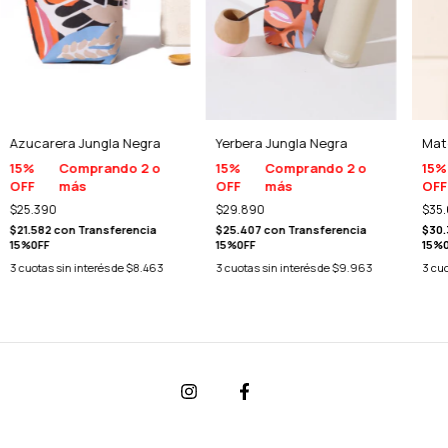
Azucarera Jungla Negra
Yerbera Jungla Negra
Mat
15%
Comprando 2 o
15%
Comprando 2 o
15%
OFF
más
OFF
más
OFF
$25.390
$29.890
$35
$21.582
con
Transferencia
$25.407
con
Transferencia
$30
15%0FF
15%0FF
15%
3
cuotas sin interés de
$8.463
3
cuotas sin interés de
$9.963
3
cuo