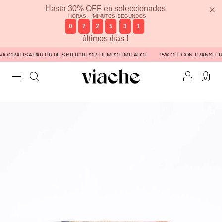
Hasta 30% OFF en seleccionados
HORAS
MINUTOS
SEGUNDOS
0
7
2
5
3
1
últimos días !
 GRATIS A PARTIR DE $ 60.000 POR TIEMPO LIMITADO !
15% OFF CON TRANSFEREN
0