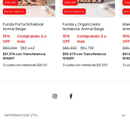
25
% OFF
25
% OFF
25
%
ENVÍO GRATIS
ENVÍO GRATIS
ENV
Funda Porta Notebook
Funda y Organizador
Mal
Animal Beige
Notebook Animal Beige
Anim
15%
Comprando 2 o
15%
Comprando 2 o
15%
OFF
más
OFF
más
OFF
$80.590
$60.442
$86.390
$64.792
$96
$51.376
con
Transferencia
$55.073
con
Transferencia
$61.
15%0FF
15%0FF
15%
3
cuotas sin interés de
$20.147
3
cuotas sin interés de
$21.597
3
cuo
INFORMACION ÚTIL