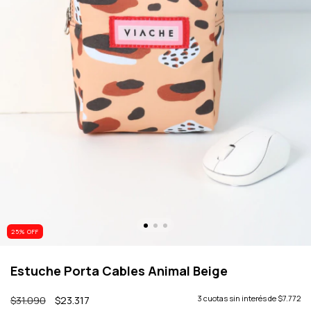
25
% OFF
Estuche Porta Cables Animal Beige
$31.090
$23.317
3
cuotas sin interés de
$7.772