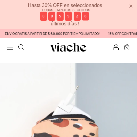
Hasta 30% OFF en seleccionados
HORAS
MINUTOS
SEGUNDOS
0
8
5
5
2
6
últimos días !
ENVIO GRATIS A PARTIR DE $ 60.000 POR TIEMPO LIMITADO !
15% OFF CON TRANS
0