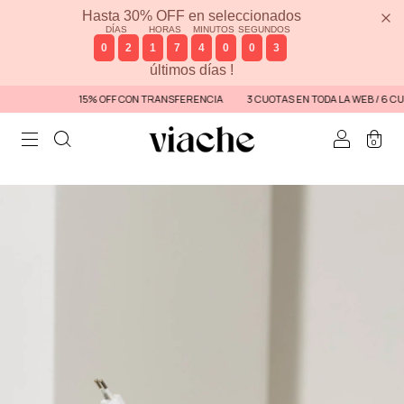
Hasta 30% OFF en seleccionados
DÍAS
HORAS
MINUTOS
SEGUNDOS
0
2
1
7
4
0
0
3
últimos días !
15% OFF CON TRANSFERENCIA
3 CUOTAS EN TODA LA WEB / 6 CUOTA
0