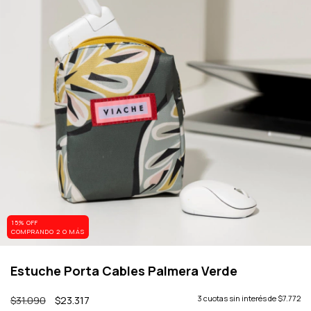
15% OFF
COMPRANDO 2 O MÁS
Estuche Porta Cables Palmera Verde
$31.090
$23.317
3
cuotas sin interés de
$7.772