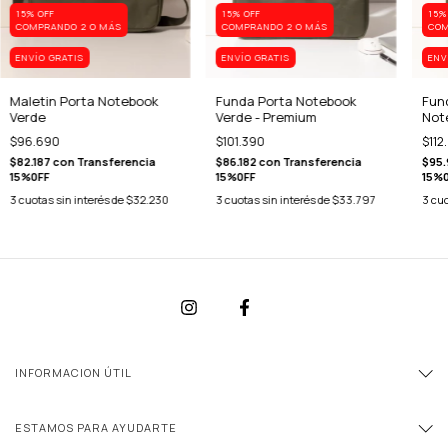
15% OFF
15% OFF
15%
COMPRANDO 2 O MÁS
COMPRANDO 2 O MÁS
COM
ENVÍO GRATIS
ENVÍO GRATIS
ENV
Maletin Porta Notebook
Funda Porta Notebook
Fun
Verde
Verde - Premium
Not
$96.690
$101.390
$112
$82.187
con
Transferencia
$86.182
con
Transferencia
$95
15%0FF
15%0FF
15%
3
cuotas sin interés de
$32.230
3
cuotas sin interés de
$33.797
3
cuo
INFORMACION ÚTIL
ESTAMOS PARA AYUDARTE