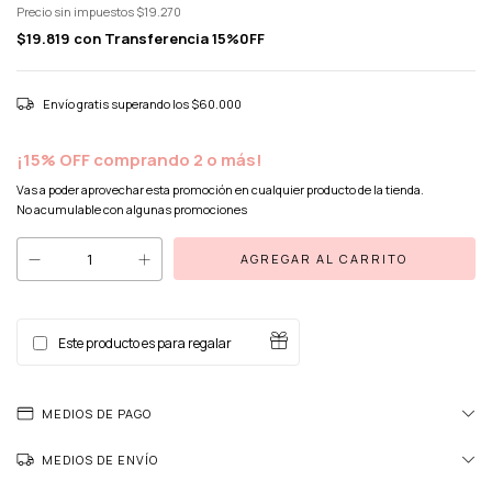
Precio sin impuestos
$19.270
$19.819
con
Transferencia 15%0FF
Envío gratis
superando los
$60.000
¡15% OFF comprando 2 o más!
Vas a poder aprovechar esta promoción en cualquier producto de la tienda.
No acumulable con algunas promociones
Este producto es para regalar
MEDIOS DE PAGO
MEDIOS DE ENVÍO