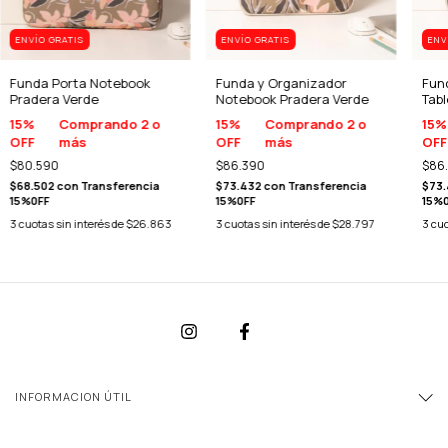
ENVÍO GRATIS
ENVÍO GRATIS
ENV
Funda Porta Notebook
Funda y Organizador
Fun
Pradera Verde
Notebook Pradera Verde
Tabl
15%
Comprando 2 o
15%
Comprando 2 o
15%
OFF
más
OFF
más
OFF
$80.590
$86.390
$86
$68.502
con
Transferencia
$73.432
con
Transferencia
$73
15%0FF
15%0FF
15%
3
cuotas sin interés de
$26.863
3
cuotas sin interés de
$28.797
3
cuo
INFORMACION ÚTIL