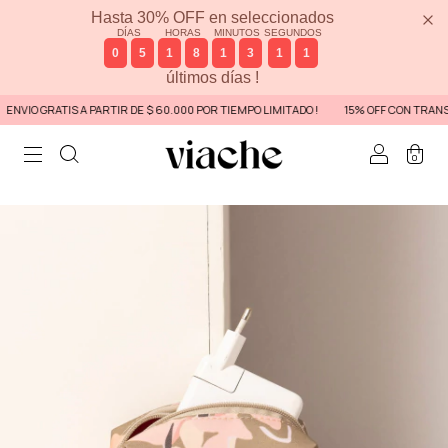
Hasta 30% OFF en seleccionados
DÍAS
HORAS
MINUTOS
SEGUNDOS
0
5
1
8
1
3
1
1
últimos días !
VIO GRATIS A PARTIR DE $ 60.000 POR TIEMPO LIMITADO !
15% OFF CON TRANSF
0