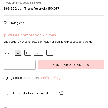
Precio sin impuestos
$66.603
$68.502
con
Transferencia 15%0FF
Envío gratis
¡15% OFF comprando 2 o más!
Vas a poder aprovechar esta promoción en cualquier producto de la tienda.
14´
15´
15.6´
16´
TALLE
¡Agregá este producto y
tenés envío gratis!
Este producto es para regalar