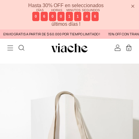
Hasta 30% OFF en seleccionados
DÍAS
HORAS
MINUTOS
SEGUNDOS
0
6
0
0
1
1
4
6
últimos días !
VIO GRATIS A PARTIR DE $ 60.000 POR TIEMPO LIMITADO !
15% OFF CON TRANSFE
0