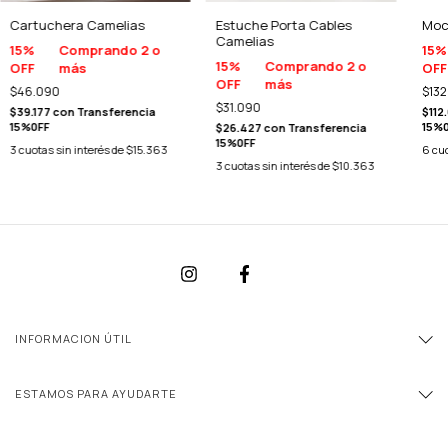
Cartuchera Camelias
Estuche Porta Cables
Moc
Camelias
15%
Comprando 2 o
15%
15%
Comprando 2 o
OFF
más
OFF
OFF
más
$46.090
$132
$31.090
$39.177
con
Transferencia
$112
15%0FF
15%
$26.427
con
Transferencia
15%0FF
3
cuotas sin interés de
$15.363
6
cuo
3
cuotas sin interés de
$10.363
INFORMACION ÚTIL
ESTAMOS PARA AYUDARTE