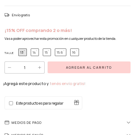
Envío gratis
¡15% OFF comprando 2 o más!
Vas a poder aprovechar esta promoción en cualquier producto de la tienda.
13´
14´
15´
15.6´
16´
TALLE
¡Agregá este producto y
tenés envío gratis!
Este producto es para regalar
MEDIOS DE PAGO