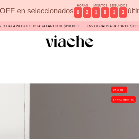
HORAS
MINUTOS
SEGUNDOS
OFF en seleccionados
últ
0
2
1
8
1
2
6 CUOTAS A PARTIR DE $120.000
ENVIO GRATIS A PARTIR DE $ 60.000 POR TIEMPO 
25
% OFF
ENVÍO GRATIS