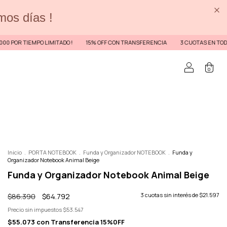
imos días !
LIMITADO !
15% OFF CON TRANSFERENCIA
3 CUOTAS EN TODA LA WEB / 6 CUO
0
Inicio
.
PORTA NOTEBOOK
.
Funda y Organizador NOTEBOOK
.
Funda y
Organizador Notebook Animal Beige
Funda y Organizador Notebook Animal Beige
$86.390
$64.792
3
cuotas sin interés de
$21.597
Precio sin impuestos
$53.547
$55.073
con
Transferencia 15%0FF