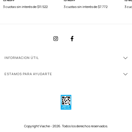
3
cuotas sin interés de
$11.522
3
cuotas sin interés de
$7.772
3
cuo
INFORMACION ÚTIL
ESTAMOS PARA AYUDARTE
Copyright Viache - 2026. Todos los derechos reservados.