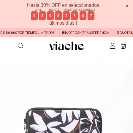
Hasta 30% OFF en seleccionados
DÍAS
HORAS
MINUTOS
SEGUNDOS
0
2
0
5
2
7
0
6
últimos días !
60.000 POR TIEMPO LIMITADO !
15% OFF CON TRANSFERENCIA
3 CUOTAS EN T
0