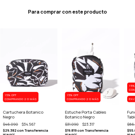
Para comprar con este producto
15%
COM
15% OFF
15% OFF
COMPRANDO 2 O MÁS
COMPRANDO 2 O MÁS
ENV
Cartuchera Botanico
Estuche Porta Cables
Fun
Negro
Botanico Negro
Tabl
$46.090
$34.567
$31.090
$23.317
$86
$29.382
con
Transferencia
$19.819
con
Transferencia
$55
15%0FF
15%0FF
15%