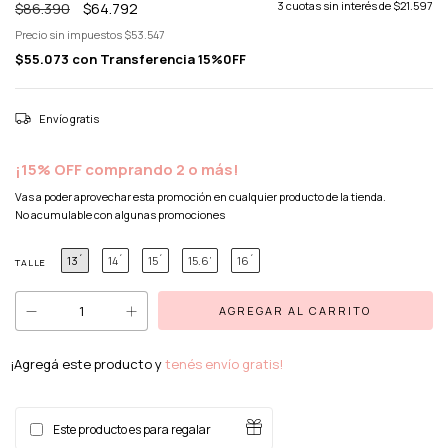
$86.390
$64.792
3
cuotas sin interés de
$21.597
Precio sin impuestos
$53.547
$55.073
con
Transferencia 15%0FF
Envío gratis
¡15% OFF comprando 2 o más!
Vas a poder aprovechar esta promoción en cualquier producto de la tienda.
No acumulable con algunas promociones
13´
14´
15´
15.6’
16´
TALLE
¡Agregá este producto y
tenés envío gratis!
Este producto es para regalar