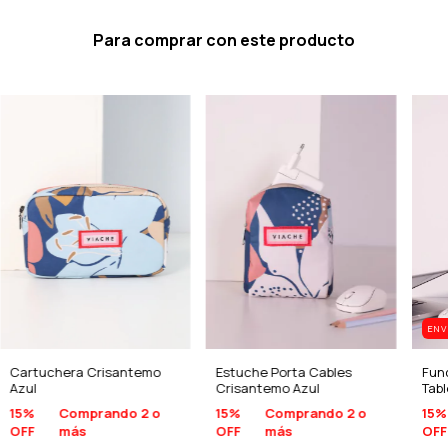
Para comprar con este producto
ENV
Cartuchera Crisantemo
Fun
Estuche Porta Cables
Azul
Tabl
Crisantemo Azul
15%
Comprando 2 o
15%
15%
Comprando 2 o
OFF
más
OFF
OFF
más