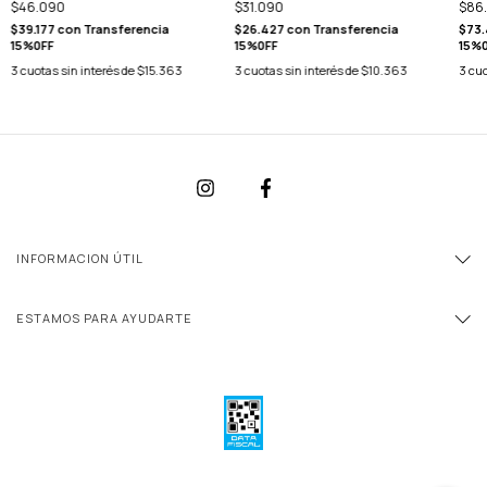
$46.090
$86
$31.090
$39.177
con
Transferencia
$73
$26.427
con
Transferencia
15%0FF
15%
15%0FF
3
cuotas sin interés de
$15.363
3
cuo
3
cuotas sin interés de
$10.363
INFORMACION ÚTIL
ESTAMOS PARA AYUDARTE