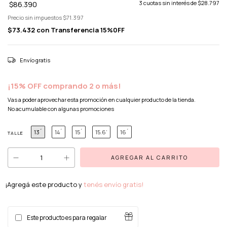
$86.390
3
cuotas sin interés de
$28.797
Precio sin impuestos
$71.397
$73.432
con
Transferencia 15%0FF
Envío gratis
¡15% OFF comprando 2 o más!
Vas a poder aprovechar esta promoción en cualquier producto de la tienda.
No acumulable con algunas promociones
13´
14´
15´
15.6’
16´
TALLE
¡Agregá este producto y
tenés envío gratis!
Este producto es para regalar