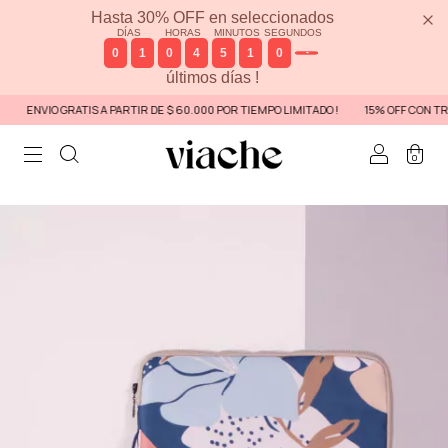
Hasta 30% OFF en seleccionados
DÍAS
HORAS
MINUTOS
SEGUNDOS
0
1
0
4
5
1
0
4
últimos días !
ENVIO GRATIS A PARTIR DE $ 60.000 POR TIEMPO LIMITADO !
15% OFF CON TRANS
0