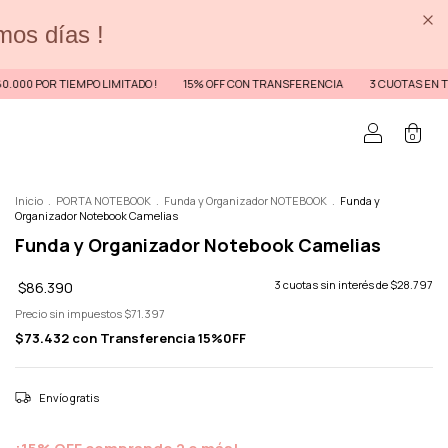
imos días !
IEMPO LIMITADO !
15% OFF CON TRANSFERENCIA
3 CUOTAS EN TODA LA WEB /
0
Inicio
.
PORTA NOTEBOOK
.
Funda y Organizador NOTEBOOK
.
Funda y
Organizador Notebook Camelias
Funda y Organizador Notebook Camelias
$86.390
3
cuotas sin interés de
$28.797
Precio sin impuestos
$71.397
$73.432
con
Transferencia 15%0FF
Envío gratis