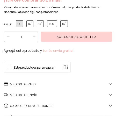
¡15% OFF comprando 2 o más!
Vas a poder aprovechar esta promoción en cualquier producto de la tienda.
No acumulable con algunas promociones
13´
14´
15´
15.6´
16´
TALLE
¡Agregá este producto y
tenés envío gratis!
Este producto es para regalar
MEDIOS DE PAGO
MEDIOS DE ENVÍO
CAMBIOS Y DEVOLUCIONES