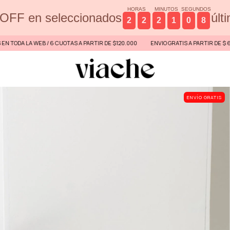
HORAS
MINUTOS
SEGUNDOS
OFF en seleccionados
últ
2
2
2
1
0
7
WEB / 6 CUOTAS A PARTIR DE $120.000
ENVIO GRATIS A PARTIR DE $ 60.000 POR T
ENVÍO GRATIS