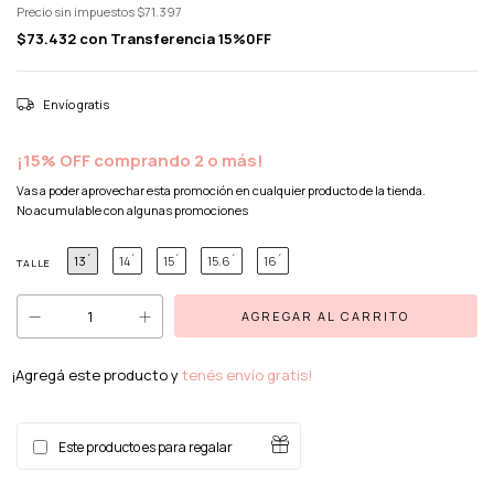
Precio sin impuestos
$71.397
$73.432
con
Transferencia 15%0FF
Envío gratis
¡15% OFF comprando 2 o más!
Vas a poder aprovechar esta promoción en cualquier producto de la tienda.
No acumulable con algunas promociones
13´
14´
15´
15.6´
16´
TALLE
¡Agregá este producto y
tenés envío gratis!
Este producto es para regalar