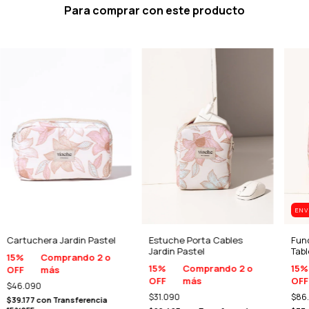
Para comprar con este producto
ENV
Cartuchera Jardin Pastel
Estuche Porta Cables
Fun
Jardin Pastel
Tabl
15%
Comprando 2 o
15%
Comprando 2 o
15%
OFF
más
OFF
más
OFF
$46.090
$31.090
$86
$39.177
con
Transferencia