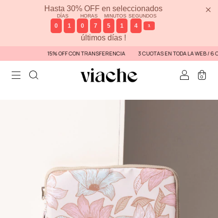
Hasta 30% OFF en seleccionados
DÍAS
HORAS
MINUTOS
SEGUNDOS
0
1
0
7
5
1
4
1
últimos días !
15% OFF CON TRANSFERENCIA
3 CUOTAS EN TODA LA WEB / 6 CUOTA
0