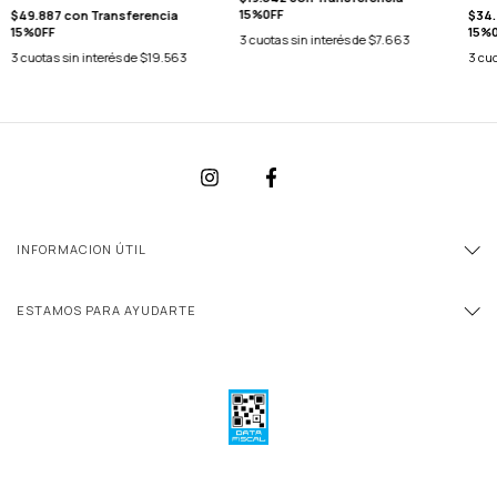
15%0FF
$49.887
con
Transferencia
$34
15%0FF
15%
3
cuotas sin interés de
$7.663
3
cuotas sin interés de
$19.563
3
cuo
INFORMACION ÚTIL
ESTAMOS PARA AYUDARTE