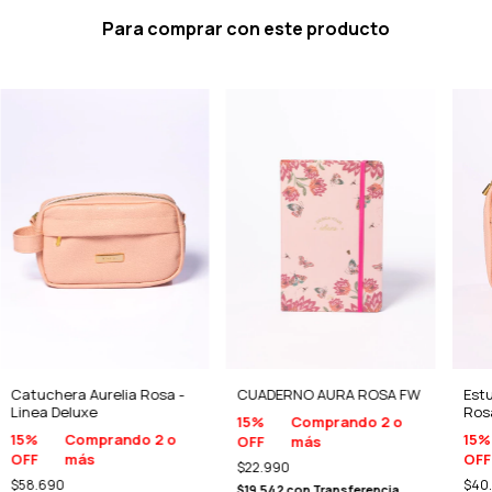
Para comprar con este producto
Catuchera Aurelia Rosa -
CUADERNO AURA ROSA FW
Est
Linea Deluxe
Rosa
15%
Comprando 2 o
15%
Comprando 2 o
15%
OFF
más
OFF
más
OFF
$22.990
$58.690
$40
$19.542
con
Transferencia