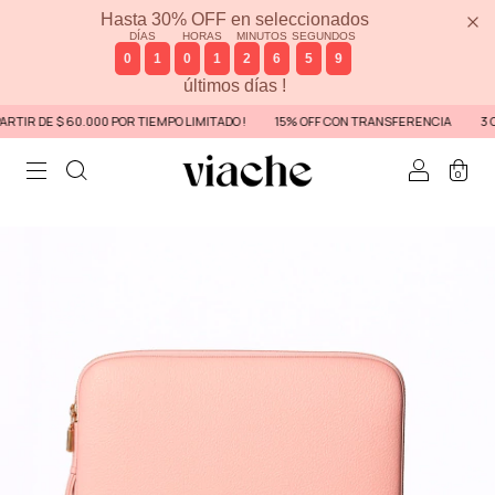
Hasta 30% OFF en seleccionados
DÍAS
HORAS
MINUTOS
SEGUNDOS
0
1
0
1
2
6
5
9
últimos días !
 DE $ 60.000 POR TIEMPO LIMITADO !
15% OFF CON TRANSFERENCIA
3 CUOTA
0