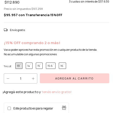
$112.890
3
cuotas sin interés de
$37.630
Precio sin impuestos
$93.298
$95.957
con
Transferencia 15%0FF
Envío gratis
¡15% OFF comprando 2 o más!
Vas a poder aprovechar esta promoción en cualquier producto de la tienda.
No acumulable con algunas promociones
13´
14´
15´
15.6´
16´
TALLE
¡Agregá este producto y
tenés envío gratis!
Este producto es para regalar