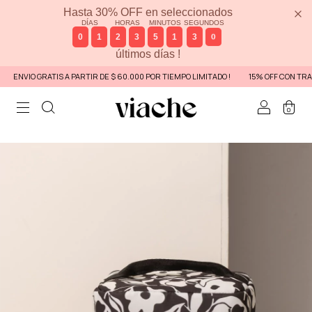
Hasta 30% OFF en seleccionados
DÍAS
HORAS
MINUTOS
SEGUNDOS
0
1
2
3
5
1
3
0
últimos días !
ENVIO GRATIS A PARTIR DE $ 60.000 POR TIEMPO LIMITADO !
15% OFF CON TRANS
0