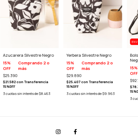
ENV
Azucarera Silvestre Negro
Yerbera Silvestre Negro
Bols
Neg
15%
Comprando 2 o
15%
Comprando 2 o
15%
OFF
más
OFF
más
OFF
$25.390
$29.890
$92.
$21.582
con
Transferencia
$25.407
con
Transferencia
15%0FF
15%0FF
$78
15%
3
cuotas sin interés de
$8.463
3
cuotas sin interés de
$9.963
3
cuo