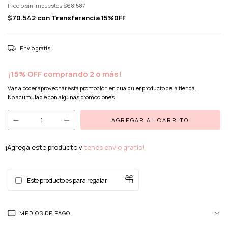
Precio sin impuestos
$68.587
$70.542
con
Transferencia 15%0FF
Envío gratis
¡15% OFF comprando 2 o más!
Vas a poder aprovechar esta promoción en cualquier producto de la tienda.
No acumulable con algunas promociones
¡Agregá este producto y
tenés envío gratis!
Este producto es para regalar
MEDIOS DE PAGO