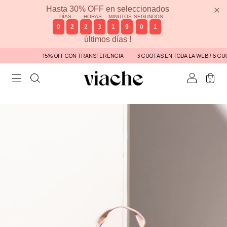
Hasta 30% OFF en seleccionados
DÍAS
HORAS
MINUTOS
SEGUNDOS
0
2
2
3
1
9
0
1
últimos días !
15% OFF CON TRANSFERENCIA
3 CUOTAS EN TODA LA WEB / 6 CUOTA
0