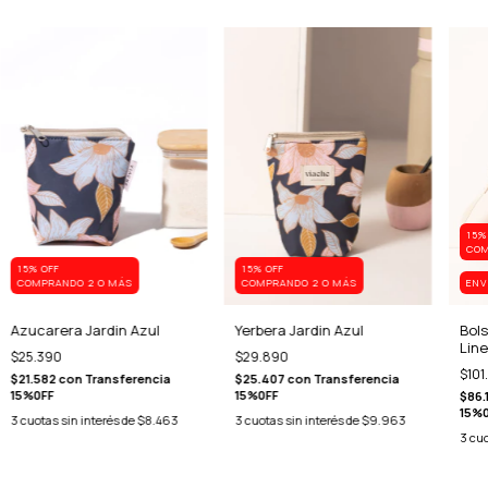
15%
COM
15% OFF
15% OFF
COMPRANDO 2 O MÁS
COMPRANDO 2 O MÁS
ENV
Azucarera Jardin Azul
Yerbera Jardin Azul
Bols
Lin
$25.390
$29.890
$101
$21.582
con
Transferencia
$25.407
con
Transferencia
15%0FF
15%0FF
$86.
15%
3
cuotas sin interés de
$8.463
3
cuotas sin interés de
$9.963
3
cuo