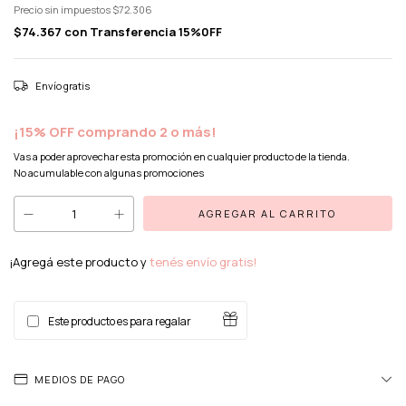
Precio sin impuestos
$72.306
$74.367
con
Transferencia 15%0FF
Envío gratis
¡15% OFF comprando 2 o más!
Vas a poder aprovechar esta promoción en cualquier producto de la tienda.
No acumulable con algunas promociones
¡Agregá este producto y
tenés envío gratis!
Este producto es para regalar
MEDIOS DE PAGO