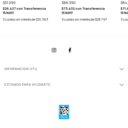
$31.090
$86.390
$84
$26.427
con
Transferencia
$73.432
con
Transferencia
$71.
15%0FF
15%0FF
15%
3
cuotas sin interés de
$10.363
3
cuotas sin interés de
$28.797
3
cuo
INFORMACION ÚTIL
ESTAMOS PARA AYUDARTE