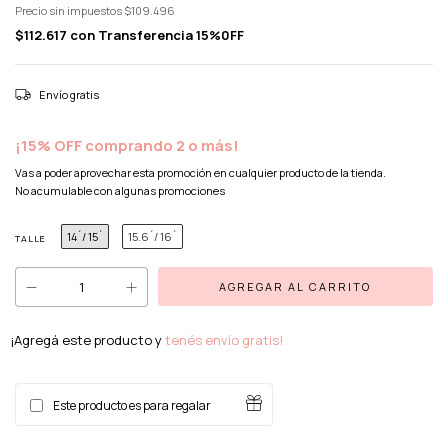
Precio sin impuestos
$109.496
$112.617
con
Transferencia 15%0FF
Envío gratis
¡15% OFF comprando 2 o más!
Vas a poder aprovechar esta promoción en cualquier producto de la tienda.
No acumulable con algunas promociones
14´/ 15´
15.6´/ 16´
TALLE
¡Agregá este producto y
tenés envío gratis!
Este producto es para regalar