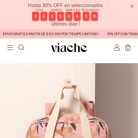
Hasta 30% OFF en seleccionados
DÍAS
HORAS
MINUTOS
SEGUNDOS
0
2
0
5
4
4
3
9
últimos días !
NVIO GRATIS A PARTIR DE $ 60.000 POR TIEMPO LIMITADO !
15% OFF CON TRANSF
0