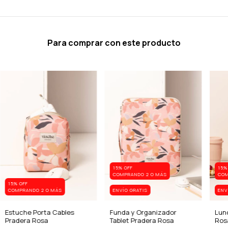
Para comprar con este producto
15% OFF
15%
COMPRANDO 2 O MÁS
COM
15% OFF
COMPRANDO 2 O MÁS
ENVÍO GRATIS
ENV
Estuche Porta Cables
Funda y Organizador
Lun
Pradera Rosa
Tablet Pradera Rosa
Ros