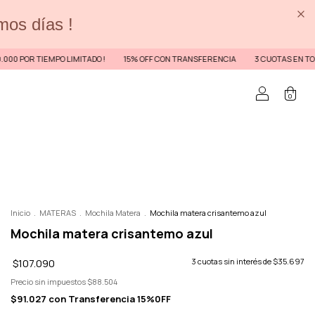
imos días !
IEMPO LIMITADO !
15% OFF CON TRANSFERENCIA
3 CUOTAS EN TODA LA WEB /
0
Inicio
.
MATERAS
.
Mochila Matera
.
Mochila matera crisantemo azul
Mochila matera crisantemo azul
$107.090
3
cuotas sin interés de
$35.697
Precio sin impuestos
$88.504
$91.027
con
Transferencia 15%0FF