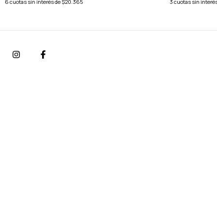
6
cuotas sin interés de
$20.365
3
cuotas sin interé