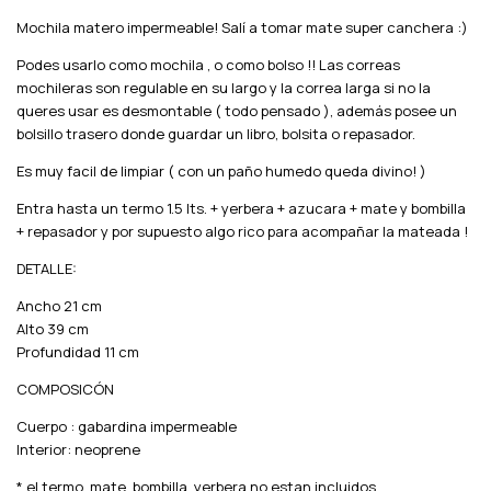
Mochila matero impermeable! Salí a tomar mate super canchera :)
Podes usarlo como mochila , o como bolso !! Las correas
mochileras son regulable en su largo y la correa larga si no la
queres usar es desmontable ( todo pensado ), además posee un
bolsillo trasero donde guardar un libro, bolsita o repasador.
Es muy facil de limpiar ( con un paño humedo queda divino! )
Entra hasta un termo 1.5 lts. + yerbera + azucara + mate y bombilla
+ repasador y por supuesto algo rico para acompañar la mateada !
DETALLE:
Ancho 21 cm
Alto 39 cm
Profundidad 11 cm
COMPOSICÓN
Cuerpo : gabardina impermeable
Interior: neoprene
* el termo, mate, bombilla, yerbera no estan incluidos