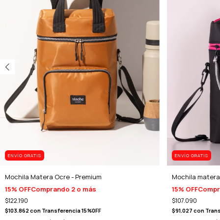
ENVÍO GRATIS
ENVÍO GRATIS
Mochila Matera Ocre - Premium
Mochila matera
15% OFF
Comprando 2 o más
15% OFF
Compr
$122.190
$107.090
$103.862
con
Transferencia 15%0FF
$91.027
con
Trans