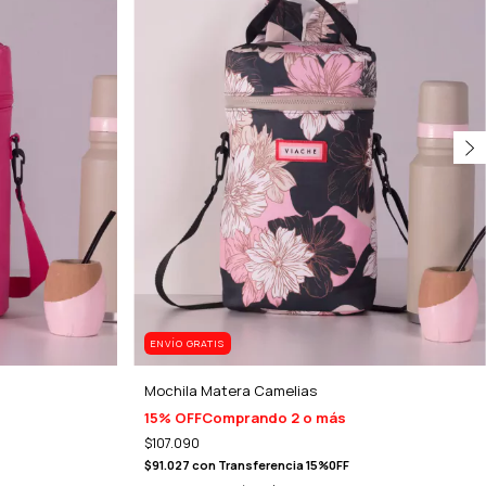
ENVÍO GRATIS
Mochila Matera Camelias
15% OFF
Comprando 2 o más
$107.090
$91.027
con
Transferencia 15%0FF