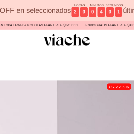
HORAS
MINUTOS
SEGUNDOS
OFF en seleccionados
últ
2
0
0
4
0
0
WEB / 6 CUOTAS A PARTIR DE $120.000
ENVIO GRATIS A PARTIR DE $ 60.000 POR T
ENVÍO GRATIS