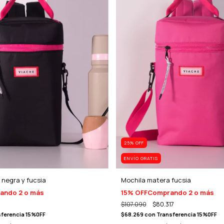
25
% OFF
ENVÍO GRATIS
 negra y fucsia
Mochila matera fucsia
ando 2 o más
15% OFF
Comprando 2 o más
$107.090
$80.317
ferencia 15%0FF
$68.269
con
Transferencia 15%0FF