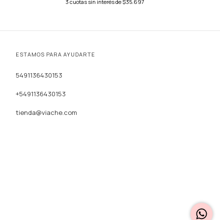
3
cuotas sin interés de
$35.697
ESTAMOS PARA AYUDARTE
5491136430153
+5491136430153
tienda@viache.com