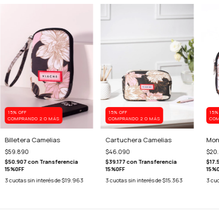
15% OFF
15% OFF
15%
COMPRANDO 2 O MÁS
COMPRANDO 2 O MÁS
COM
Billetera Camelias
Cartuchera Camelias
Mon
$59.890
$46.090
$20
$50.907
con
Transferencia
$39.177
con
Transferencia
$17.
15%0FF
15%0FF
15%
3
cuotas sin interés de
$19.963
3
cuotas sin interés de
$15.363
3
cuo