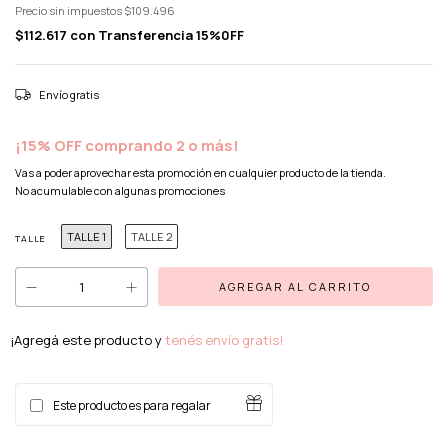
Precio sin impuestos
$109.496
$112.617
con
Transferencia 15%0FF
Envío gratis
¡15% OFF comprando 2 o más!
Vas a poder aprovechar esta promoción en cualquier producto de la tienda.
No acumulable con algunas promociones
TALLE 1
TALLE 2
TALLE
¡Agregá este producto y
tenés envío gratis!
Este producto es para regalar