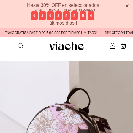
Hasta 30% OFF en seleccionados
DÍAS
HORAS
MINUTOS
SEGUNDOS
0
3
0
8
5
5
5
4
últimos días !
ENVIO GRATIS A PARTIR DE $ 60.000 POR TIEMPO LIMITADO !
15% OFF CON TRANS
0