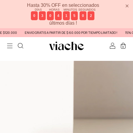
Hasta 30% OFF en seleccionados
DÍAS
HORAS
MINUTOS
SEGUNDOS
0
3
0
4
1
5
0
1
últimos días !
$120.000
ENVIO GRATIS A PARTIR DE $ 60.000 POR TIEMPO LIMITADO !
15% OF
0