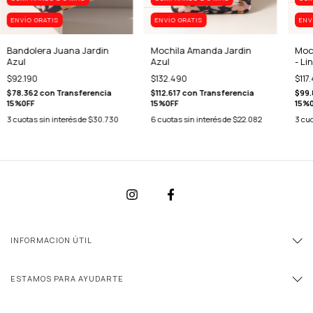
ENVÍO GRATIS
ENVÍO GRATIS
ENV
Bandolera Juana Jardin
Mochila Amanda Jardin
Moch
Azul
Azul
- Li
$92.190
$132.490
$117
$78.362
con
Transferencia
$112.617
con
Transferencia
$99
15%0FF
15%0FF
15%
3
cuotas sin interés de
$30.730
6
cuotas sin interés de
$22.082
3
cuo
INFORMACION ÚTIL
ESTAMOS PARA AYUDARTE