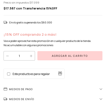
Precio sin impuestos
$17.099
$17.587
con
Transferencia 15%0FF
Envío gratis
superando los
$60.000
¡15% OFF comprando 2 o más!
Vas a poder aprovechar esta promoción en cualquier producto de la tienda.
No acumulable con algunas promociones
Este producto es para regalar
MEDIOS DE PAGO
MEDIOS DE ENVÍO