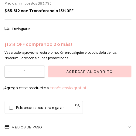
Precio sin impuestos
$63.793
$65.612
con
Transferencia 15%0FF
Envío gratis
¡15% OFF comprando 2 o más!
Vas a poder aprovechar esta promoción en cualquier producto de la tienda.
No acumulable con algunas promociones
¡Agregá este producto y
tenés envío gratis!
Este producto es para regalar
MEDIOS DE PAGO