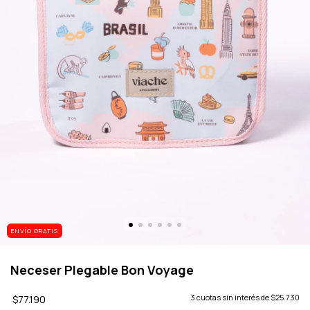
ENVÍO GRATIS
Neceser Plegable Bon Voyage
$77.190
3
cuotas sin interés de
$25.730