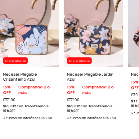
ENVÍO GRATIS
ENVÍO GRATIS
Neceser Plegable
Neceser Plegable Jardin
Nec
Crisantemo Azul
Azul
15%
15%
Comprando 2 o
15%
Comprando 2 o
OFF
OFF
más
OFF
más
$39
$77.190
$77.190
$33
15%
$65.612
con
Transferencia
$65.612
con
Transferencia
15%0FF
15%0FF
3
cuo
3
cuotas sin interés de
$25.730
3
cuotas sin interés de
$25.730