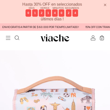
Hasta 30% OFF en seleccionados
DÍAS
HORAS
MINUTOS
SEGUNDOS
0
1
2
1
4
0
2
3
últimos días !
VIO GRATIS A PARTIR DE $ 60.000 POR TIEMPO LIMITADO !
15% OFF CON TRANSF
0