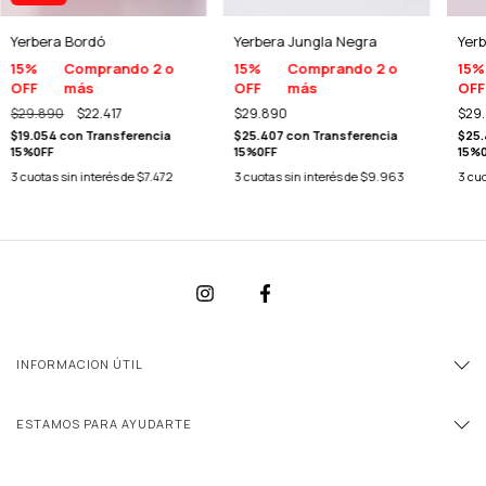
Yerbera Bordó
Yerbera Jungla Negra
Yerb
15%
Comprando 2 o
15%
Comprando 2 o
15%
OFF
más
OFF
más
OFF
$29.890
$22.417
$29.890
$29
$19.054
con
Transferencia
$25.407
con
Transferencia
$25
15%0FF
15%0FF
15%
3
cuotas sin interés de
$7.472
3
cuotas sin interés de
$9.963
3
cuo
INFORMACION ÚTIL
ESTAMOS PARA AYUDARTE