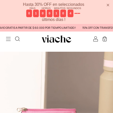
Hasta 30% OFF en seleccionados
DÍAS
HORAS
MINUTOS
SEGUNDOS
0
1
0
0
1
0
4
4
últimos días !
 GRATIS A PARTIR DE $ 60.000 POR TIEMPO LIMITADO !
15% OFF CON TRANSFERE
0