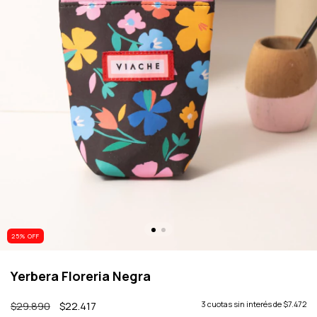
25
% OFF
Yerbera Floreria Negra
$29.890
$22.417
3
cuotas sin interés de
$7.472