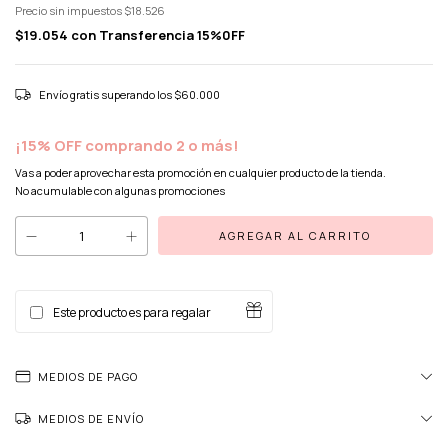
Precio sin impuestos
$18.526
$19.054
con
Transferencia 15%0FF
Envío gratis
superando los
$60.000
¡15% OFF comprando 2 o más!
Vas a poder aprovechar esta promoción en cualquier producto de la tienda.
No acumulable con algunas promociones
Este producto es para regalar
MEDIOS DE PAGO
MEDIOS DE ENVÍO