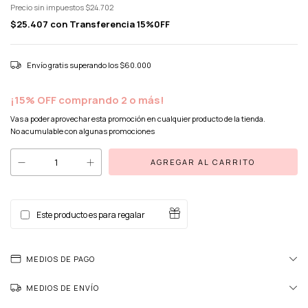
Precio sin impuestos
$24.702
$25.407
con
Transferencia 15%0FF
Envío gratis
superando los
$60.000
¡15% OFF comprando 2 o más!
Vas a poder aprovechar esta promoción en cualquier producto de la tienda.
No acumulable con algunas promociones
Este producto es para regalar
MEDIOS DE PAGO
MEDIOS DE ENVÍO