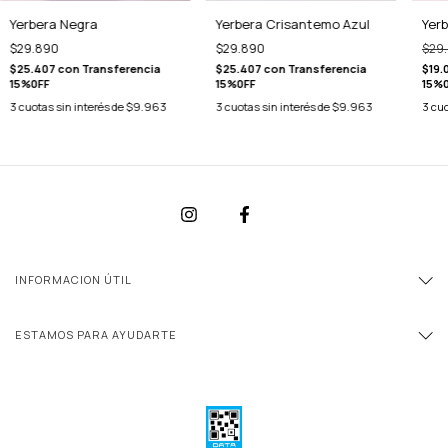
Yerbera Crisantemo Azul
Yerb
Yerbera Negra
$29.890
$29
$29.890
$25.407
con
Transferencia
$19.
$25.407
con
Transferencia
15%0FF
15%
15%0FF
3
cuotas sin interés de
$9.963
3
cuo
3
cuotas sin interés de
$9.963
INFORMACION ÚTIL
ESTAMOS PARA AYUDARTE