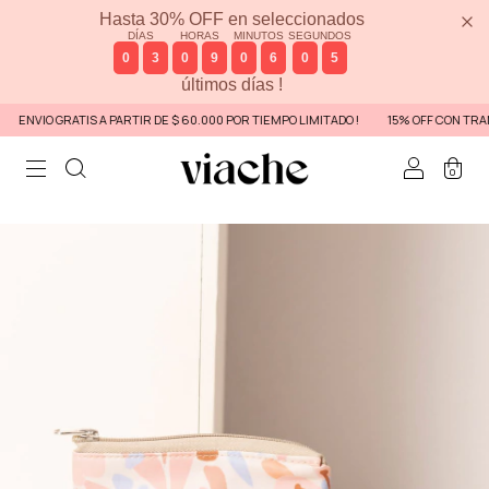
Hasta 30% OFF en seleccionados
DÍAS
HORAS
MINUTOS
SEGUNDOS
0
3
0
9
0
6
0
5
últimos días !
ENVIO GRATIS A PARTIR DE $ 60.000 POR TIEMPO LIMITADO !
15% OFF CON TRANS
0