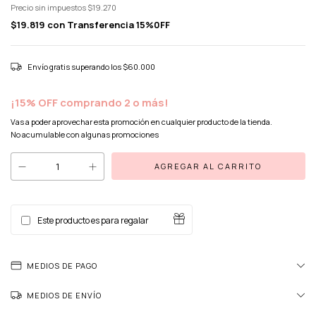
Precio sin impuestos
$19.270
$19.819
con
Transferencia 15%0FF
Envío gratis
superando los
$60.000
¡15% OFF comprando 2 o más!
Vas a poder aprovechar esta promoción en cualquier producto de la tienda.
No acumulable con algunas promociones
Este producto es para regalar
MEDIOS DE PAGO
MEDIOS DE ENVÍO