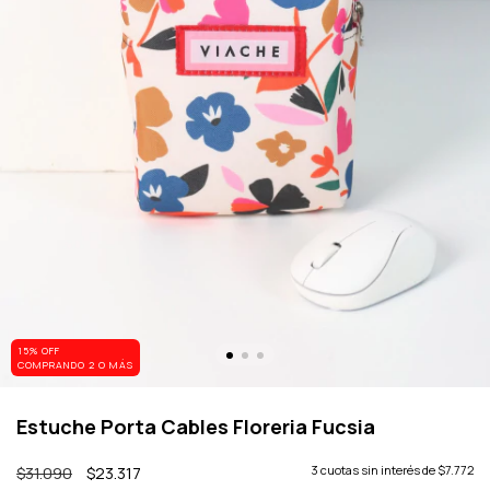
15% OFF
COMPRANDO 2 O MÁS
Estuche Porta Cables Floreria Fucsia
$31.090
$23.317
3
cuotas sin interés de
$7.772