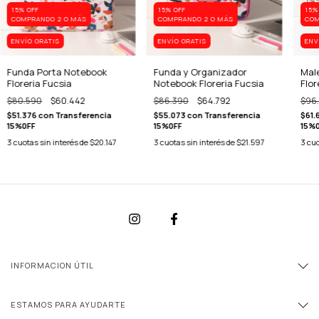
15% OFF
15% OFF
15%
COMPRANDO 2 O MÁS
COMPRANDO 2 O MÁS
COM
ENVÍO GRATIS
ENVÍO GRATIS
ENV
Funda Porta Notebook
Funda y Organizador
Mal
Floreria Fucsia
Notebook Floreria Fucsia
Flor
$80.590
$60.442
$86.390
$64.792
$96
$51.376
con
Transferencia
$55.073
con
Transferencia
$61.
15%0FF
15%0FF
15%
3
cuotas sin interés de
$20.147
3
cuotas sin interés de
$21.597
3
cuo
INFORMACION ÚTIL
ESTAMOS PARA AYUDARTE