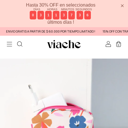
Hasta 30% OFF en seleccionados
DÍAS
HORAS
MINUTOS
SEGUNDOS
0
3
1
1
3
7
3
6
últimos días !
ENVIO GRATIS A PARTIR DE $ 60.000 POR TIEMPO LIMITADO !
15% OFF CON TRAN
0