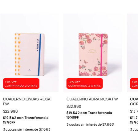
15% OFF
15% OFF
15%
COMPRANDO 2 O MÁS
COMPRANDO 2 O MÁS
COM
CUADERNO ONDAS ROSA
CUADERNO AURA ROSA FW
CUA
FW
COR
$22.990
SEM
$22.990
$13.
$19.542
con
Transferencia
15%0FF
$19.542
con
Transferencia
$11.
15%0FF
15%
3
cuotas sin interés de
$7.663
3
cuotas sin interés de
$7.663
3
cuo