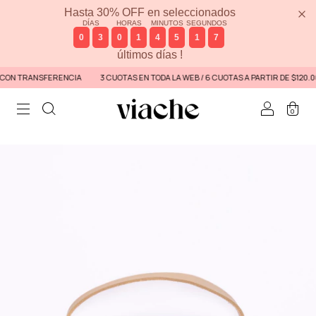
Hasta 30% OFF en seleccionados
DÍAS
HORAS
MINUTOS
SEGUNDOS
0
3
0
1
4
5
1
6
últimos días !
ON TRANSFERENCIA
3 CUOTAS EN TODA LA WEB / 6 CUOTAS A PARTIR DE $120.000
0