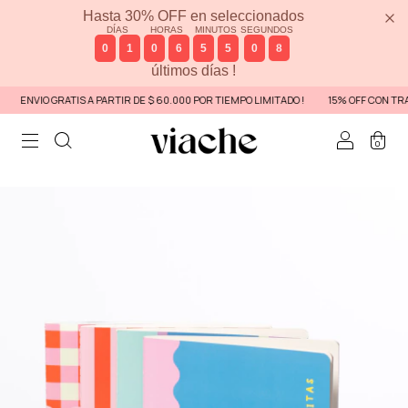
Hasta 30% OFF en seleccionados
DÍAS
HORAS
MINUTOS
SEGUNDOS
0
1
0
6
5
5
0
8
últimos días !
ENVIO GRATIS A PARTIR DE $ 60.000 POR TIEMPO LIMITADO !
15% OFF CON TRA
0