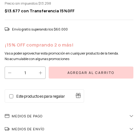
Precio sin impuestos
$13.298
$13.677
con
Transferencia 15%0FF
Envío gratis
superando los
$60.000
¡15% OFF comprando 2 o más!
Vas a poder aprovechar esta promoción en cualquier producto de la tienda.
No acumulable con algunas promociones
Este producto es para regalar
MEDIOS DE PAGO
MEDIOS DE ENVÍO