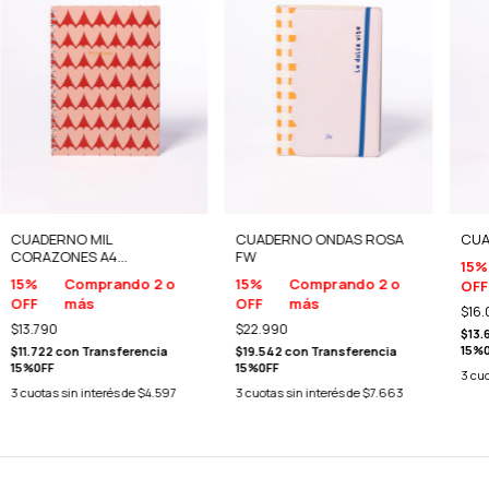
CUADERNO MIL
CUADERNO ONDAS ROSA
CUA
CORAZONES A4
FW
15%
SEMIRIGIDO
15%
Comprando 2 o
15%
Comprando 2 o
OFF
OFF
más
OFF
más
$16.
$13.790
$22.990
$13.
15%
$11.722
con
Transferencia
$19.542
con
Transferencia
15%0FF
15%0FF
3
cuo
3
cuotas sin interés de
$4.597
3
cuotas sin interés de
$7.663