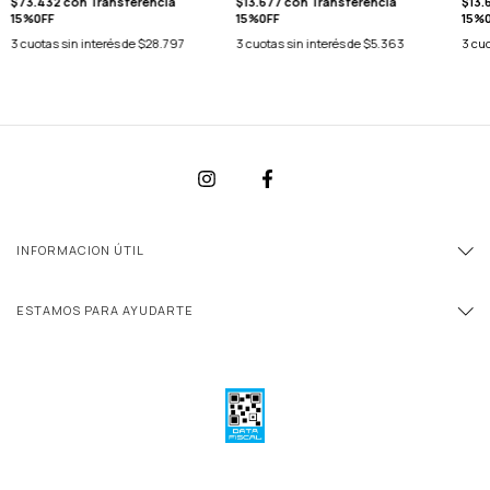
$73.432
con
Transferencia
$13.677
con
Transferencia
$13.
15%0FF
15%0FF
15%
3
cuotas sin interés de
$28.797
3
cuotas sin interés de
$5.363
3
cuo
INFORMACION ÚTIL
ESTAMOS PARA AYUDARTE