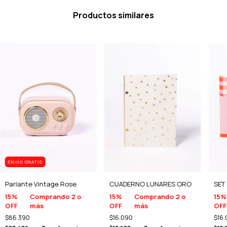
Productos similares
ENVÍO GRATIS
Parlante Vintage Rose
CUADERNO LUNARES ORO
SET
15%
Comprando 2 o
15%
Comprando 2 o
15%
OFF
más
OFF
más
OFF
$86.390
$16.090
$16.